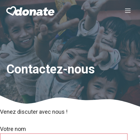
Aller
Me
au
contenu
Contactez-nous
Venez discuter avec nous !
Votre nom