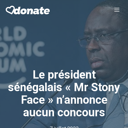
Aller
Me
au
contenu
Le président
sénégalais « Mr Stony
Face » n’annonce
aucun concours