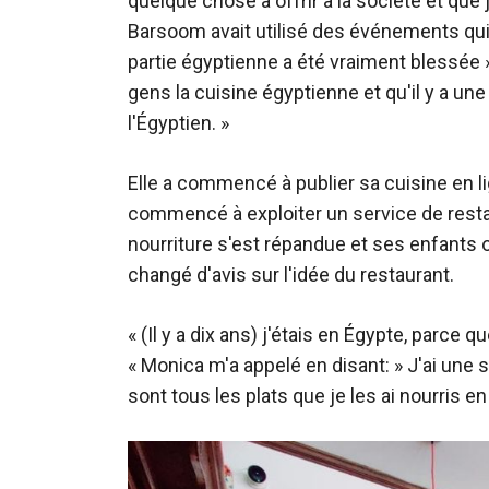
quelque chose à offrir à la société et que je
Barsoom avait utilisé des événements qui
partie égyptienne a été vraiment blessée »,
gens la cuisine égyptienne et qu'il y a un
l'Égyptien. »
Elle a commencé à publier sa cuisine en lig
commencé à exploiter un service de restaur
nourriture s'est répandue et ses enfants on
changé d'avis sur l'idée du restaurant.
« (Il y a dix ans) j'étais en Égypte, parce
« Monica m'a appelé en disant: » J'ai une
sont tous les plats que je les ai nourris e