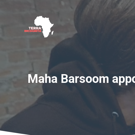
Aller
au
contenu
Maha Barsoom appor