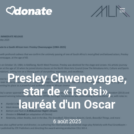
Aller
Me
au
contenu
Presley Chweneyagae,
star de «Tsotsi»,
lauréat d'un Oscar
6 août 2025