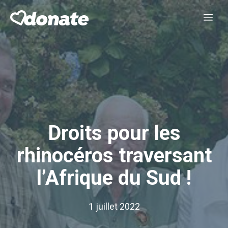
Aller
Me
au
contenu
Droits pour les
rhinocéros traversant
l’Afrique du Sud !
1 juillet 2022