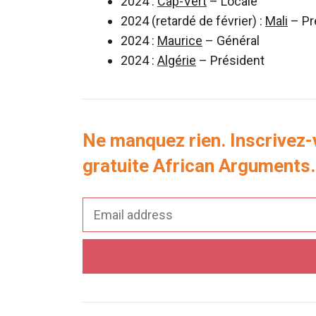
2024 :
Cap-Vert
– Locale
2024 (retardé de février) :
Mali
– Pr
2024 :
Maurice
– Général
2024 :
Algérie
– Président
Ne manquez rien. Inscrivez
gratuite African Arguments.