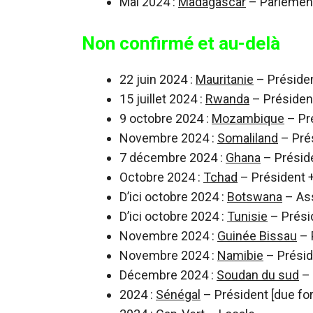
Mai 2024 :
Madagascar
– Parlemen
Non confirmé et au-delà
22 juin 2024 :
Mauritanie
– Présiden
15 juillet 2024 :
Rwanda
– Présiden
9 octobre 2024 :
Mozambique
– Pr
Novembre 2024 :
Somaliland
– Pré
7 décembre 2024 :
Ghana
– Présid
Octobre 2024 :
Tchad
– Président 
D’ici octobre 2024 :
Botswana
– Ass
D’ici octobre 2024 :
Tunisie
– Prési
Novembre 2024 :
Guinée Bissau
– 
Novembre 2024 :
Namibie
– Présid
Décembre 2024 :
Soudan du sud
– 
2024 :
Sénégal
– Président [due for