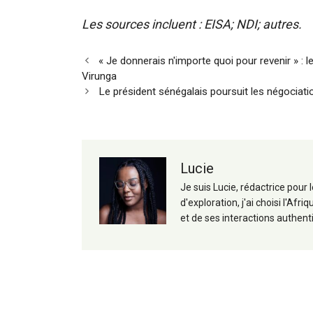
Les sources incluent :
EISA
;
NDI
; autres.
Navigation
« Je donnerais n'importe quoi pour revenir » 
des
Virunga
articles
Le président sénégalais poursuit les négociati
Lucie
Je suis Lucie, rédactrice pour
d'exploration, j'ai choisi l'A
et de ses interactions authent