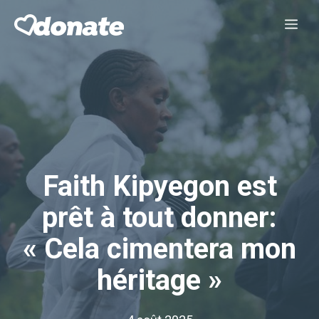
Aller
Me
au
contenu
Faith Kipyegon est
prêt à tout donner:
« Cela cimentera mon
héritage »