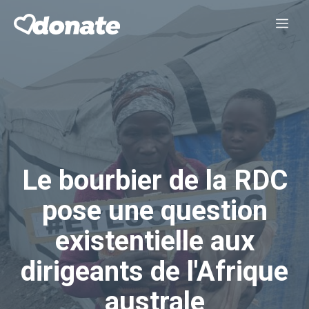
Aller
Me
au
contenu
Le bourbier de la RDC
pose une question
existentielle aux
dirigeants de l'Afrique
australe