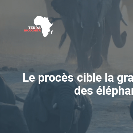
Aller
au
contenu
Le procès cible la gr
des élépha