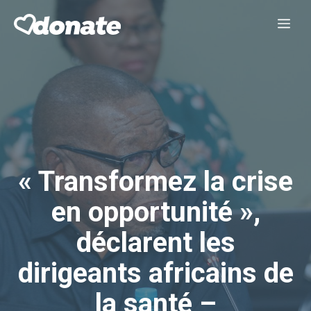
Aller
Me
au
contenu
« Transformez la crise
en opportunité »,
déclarent les
dirigeants africains de
la santé –