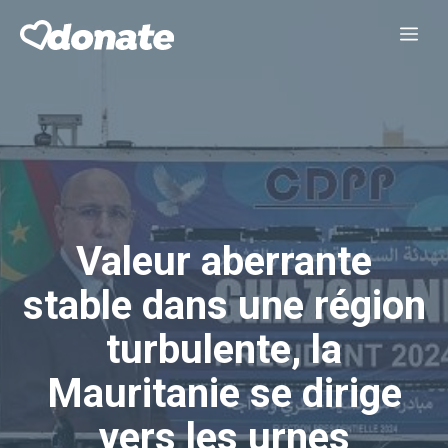
Aller
Me
au
contenu
Valeur aberrante
stable dans une région
turbulente, la
Mauritanie se dirige
vers les urnes