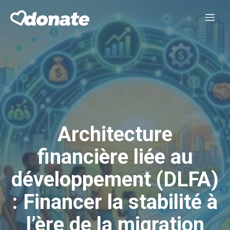
Aller
Me
au
contenu
Architecture
financière liée au
développement (DLFA)
: Financer la stabilité à
l’ère de la migration