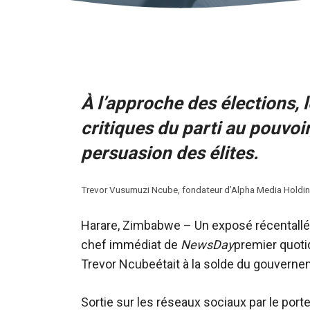
À l’approche des élections, 
critiques du parti au pouvoir
persuasion des élites.
Trevor Vusumuzi Ncube, fondateur d’Alpha Media Holdin
Harare, Zimbabwe – Un
exposé récent
all
chef immédiat de
NewsDay
premier quoti
Trevor Ncube
était à la solde du gouverne
Sortie sur les réseaux sociaux
par le port