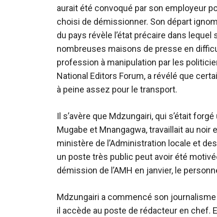
aurait été convoqué par son employeur pour c
choisi de
démissionner
. Son départ ignom
du pays révèle l’état précaire dans lequ
nombreuses maisons de presse en difficult
profession à
manipulation
par les politici
National Editors Forum, a révélé que certa
à peine assez pour le transport.
Il s’avère que Mdzungairi, qui s’était for
Mugabe et Mnangagwa, travaillait au noir 
ministère de l’Administration locale et d
un poste très public peut avoir été motiv
démission de l’AMH en janvier, le personn
Mdzungairi a commencé son journalisme à
il accède au poste de rédacteur en chef. En