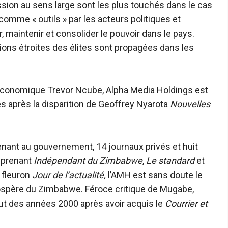
ession au sens large sont les plus touchés dans le cas
 comme « outils » par les acteurs politiques et
 maintenir et consolider le pouvoir dans le pays.
isions étroites des élites sont propagées dans les
 économique Trevor Ncube, Alpha Media Holdings est
 après la disparition de
Geoffrey Nyarota
Nouvelles
ant au gouvernement, 14 journaux privés et huit
mprenant
Indépendant du Zimbabwe
,
Le standard
et
 fleuron
Jour de l’actualité,
l’AMH est sans doute le
ospère du Zimbabwe. Féroce critique de Mugabe,
ut des années 2000 après avoir acquis le
Courrier et