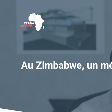
Aller
au
contenu
Au Zimbabwe, un méd