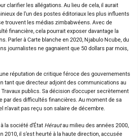
larifier les allégations. Au lieu de cela, il aurait
inieux de l’un des postes éditoriaux les plus influents
el se trouvent les médias zimbabwéens. Avec de
é financière, cela pourrait exposer davantage la
ens. Parler à
Carte blanche
en 2020, Njabulo Ncube, du
ins journalistes ne gagnaient que 50 dollars par mois,
gé une réputation de critique féroce des gouvernements
en tant que directeur adjoint des communications au
es Travaux publics. Sa décision d’occuper secrètement
ée par des difficultés financières. Au moment de sa
el n’avait pas reçu son salaire de décembre.
 la société d’État
Héraut
au milieu des années 2000,
 2010, il s’est heurté à la haute direction, accusée