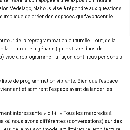
visité l'hôtel à son apogée à une exposition murale
Selon Vedelago, Nahous vise à répondre aux questions
le implique de créer des espaces qui favorisent le
utour de la reprogrammation culturelle. Tout, de la
 la nourriture nigériane (qui est rare dans de
) vise à reprogrammer la façon dont nous pensons à
 liste de programmation vibrante. Bien que l'espace
 viennent et admirent l'espace avant de lancer les
nt intéressante », dit-il. « Tous les mercredis à
s où nous avons différentes (conversations) sur des
liers de la maison (mode, art, littérature, architecture