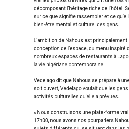
vieilles photos d'invités qui ont une fois 
décomposant l'héritage riche de l'hôtel. 
sur ce que signifie rassembler et ce qu'el
bien-être mental et culturel des gens.
L'ambition de Nahous est principalement a
conception de l'espace, du menu inspiré de
nombreux espaces de restaurants à Lagos
la vie nigériane contemporaine.
Vedelago dit que Nahous se prépare à une
soit ouvert, Vedelago voulait que les gens
activités culturelles qu'elle a prévues.
« Nous construisons une plate-forme vraime
17h00, nous avons nos pourparlers Nahou
sujets différents qui se situent dans les pi