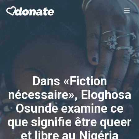
Aller
Me
au
contenu
Dans «Fiction
nécessaire», Eloghosa
Osunde examine ce
que signifie être queer
et libre au Nigéria