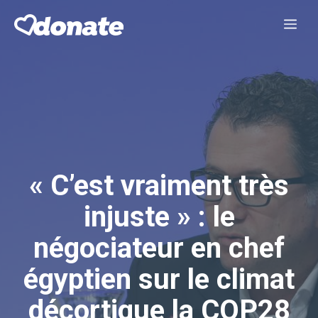
Aller
Me
au
contenu
« C’est vraiment très
injuste » : le
négociateur en chef
égyptien sur le climat
décortique la COP28