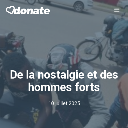
Aller
Me
au
contenu
De la nostalgie et des
hommes forts
10 juillet 2025