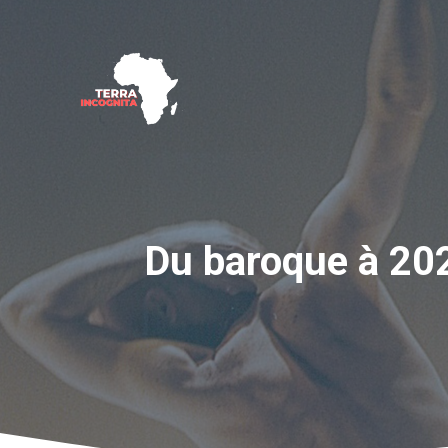
Aller
au
contenu
Du baroque à 202