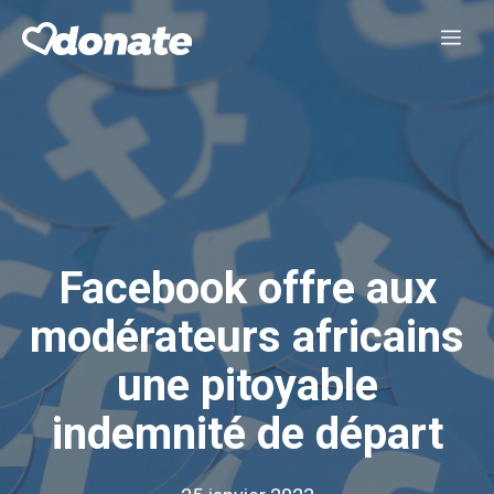
Aller
Me
au
contenu
Facebook offre aux
modérateurs africains
une pitoyable
indemnité de départ