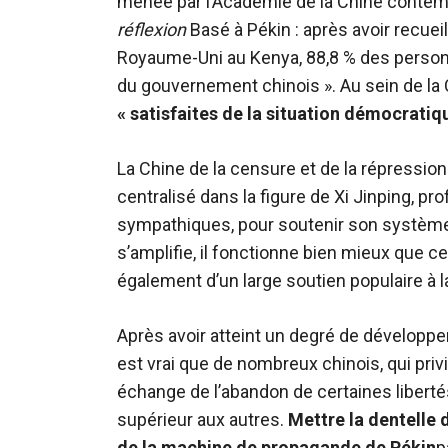
menée par l’Académie de la Chine contem
réflexion
Basé à Pékin : après avoir recuei
Royaume-Uni au Kenya, 88,8 % des personnes
du gouvernement chinois ». Au sein de la 
« satisfaites de la situation démocratiq
La Chine de la censure et de la répression 
centralisé dans la figure de Xi Jinping, pr
sympathiques, pour soutenir son système, 
s’amplifie, il fonctionne bien mieux que ce
également d’un large soutien populaire à 
Après avoir atteint un degré de développ
est vrai que de nombreux chinois, qui privil
échange de l’abandon de certaines libertés
supérieur aux autres.
Mettre la dentelle 
de la machine de propagande de Pékin
p