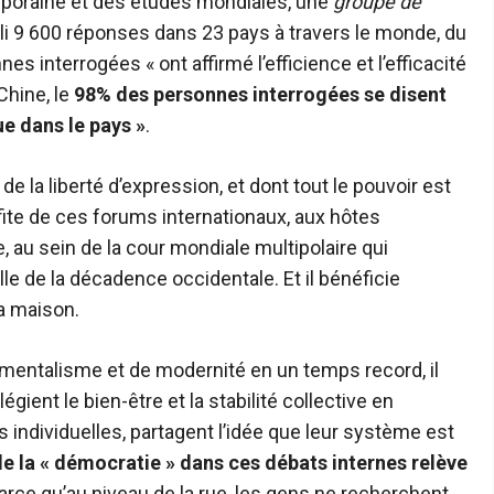
poraine et des études mondiales, une
groupe de
lli 9 600 réponses dans 23 pays à travers le monde, du
 interrogées « ont affirmé l’efficience et l’efficacité
Chine, le
98% des personnes interrogées se disent
ue dans le pays »
.
de la liberté d’expression, et dont tout le pouvoir est
ofite de ces forums internationaux, aux hôtes
au sein de la cour mondiale multipolaire qui
lle de la décadence occidentale. Et il bénéficie
la maison.
ementalisme et de modernité en un temps record, il
égient le bien-être et la stabilité collective en
 individuelles, partagent l’idée que leur système est
de la « démocratie » dans ces débats internes relève
arce qu’au niveau de la rue, les gens ne recherchent