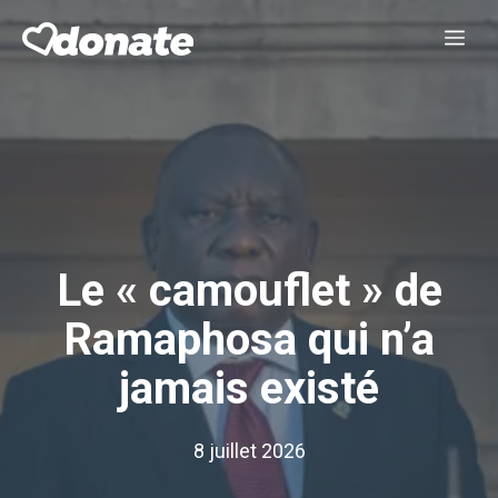
Aller
Me
au
contenu
Le « camouflet » de
Ramaphosa qui n’a
jamais existé
8 juillet 2026