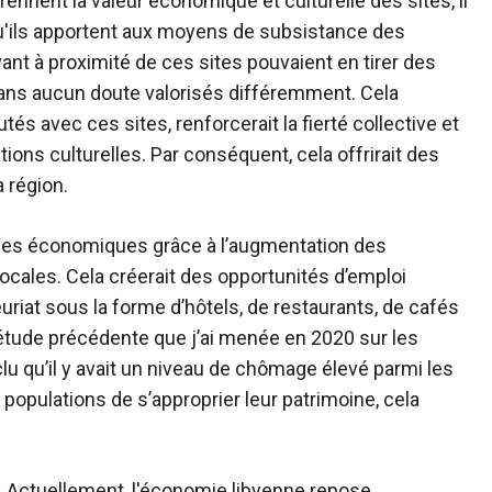
nent la valeur économique et culturelle des sites, il
u'ils apportent aux moyens de subsistance des
ant à proximité de ces sites pouvaient en tirer des
sans aucun doute valorisés différemment. Cela
és avec ces sites, renforcerait la fierté collective et
tions culturelles. Par conséquent, cela offrirait des
a région.
ées économiques grâce à l’augmentation des
ocales. Cela créerait des opportunités d’emploi
euriat sous la forme d’hôtels, de restaurants, de cafés
étude précédente que j’ai menée en 2020 sur les
clu qu’il y avait un niveau de chômage élevé parmi les
opulations de s’approprier leur patrimoine, cela
on. Actuellement, l'économie libyenne repose