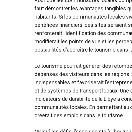
Pour que les communautés locales compren
faut démontrer les avantages tangibles q
habitants. Si les communautés locales viv
bénéfices financiers, ces sites seraient 
renforcerait l'identification des communaut
modifierait les points de vue et les percep
possibilités d'accroître le tourisme dans l
Le tourisme pourrait générer des retomb
dépenses des visiteurs dans les régions l
indispensables et favoriserait l’entrepren
et de systèmes de transport locaux. Une 
indicateurs de durabilité de la Libye a con
communautés locales. En permettant aux p
créerait des emplois dans le tourisme.
Malgré les défis, l'espoir pointe à l'horiz