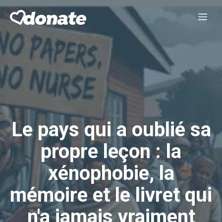
Aller
Me
au
contenu
Le pays qui a oublié sa
propre leçon : la
xénophobie, la
mémoire et le livret qui
n'a jamais vraiment