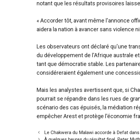
notant que les résultats provisoires lais
« Accorder tôt, avant même l'annonce offic
aidera la nation à avancer sans violence ni
Les observateurs ont déclaré qu'une tran
du développement de l'Afrique australe et 
tant que démocratie stable. Les partenai
considéreraient également une concessio
Mais les analystes avertissent que, si Cha
pourrait se répandre dans les rues de gran
scénario des cas épuisés, la médiation ré
empêcher Arest et protège l'économie fra
Navigation
Le Chakwera du Malawi accorde à Defat dans Pr
des
À quelques heures du résultat final, Peter Mu