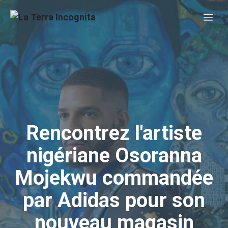
Aller
Me
au
contenu
Rencontrez l'artiste
nigériane Osoranna
Mojekwu commandée
par Adidas pour son
nouveau magasin