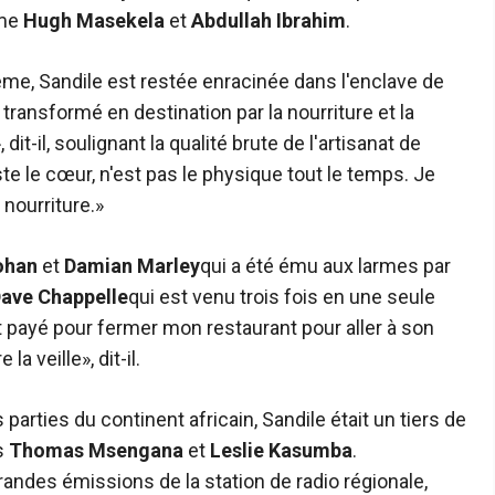
mme
Hugh Masekela
et
Abdullah Ibrahim
.
ême, Sandile est restée enracinée dans l'enclave de
a transformé en destination par la nourriture et la
, dit-il, soulignant la qualité brute de l'artisanat de
ste le cœur, n'est pas le physique tout le temps. Je
 nourriture.»
ohan
et
Damian Marley
qui a été ému aux larmes par
ave Chappelle
qui est venu trois fois en une seule
t payé pour fermer mon restaurant pour aller à son
la veille», dit-il.
parties du continent africain, Sandile était un tiers de
s
Thomas Msengana
et
Leslie Kasumba
.
grandes émissions de la station de radio régionale,