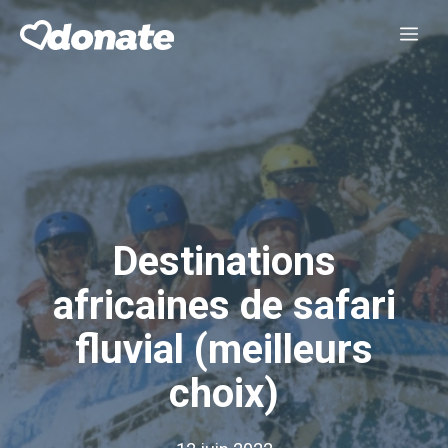
Aller
Me
au
contenu
Destinations
africaines de safari
fluvial (meilleurs
choix)