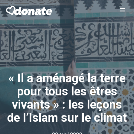
Aller
Me
au
contenu
« Il a aménagé la terre
pour tous les êtres
vivants » : les leçons
de l’Islam sur le climat