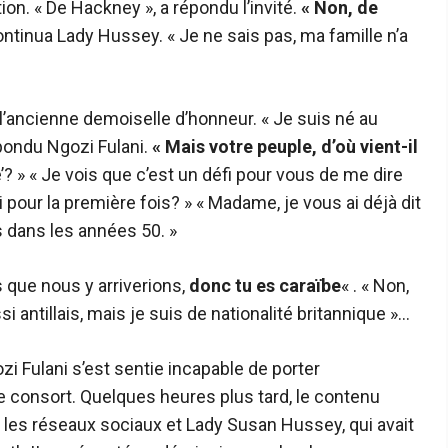
ion. « De Hackney », a répondu l’invité.
« Non, de
ntinua Lady Hussey. « Je ne sais pas, ma famille n’a
i l’ancienne demoiselle d’honneur. « Je suis né au
épondu Ngozi Fulani.
« Mais votre peuple, d’où vient-il
’? » « Je vois que c’est un défi pour vous de me dire
pour la première fois? » « Madame, je vous ai déjà dit
s dans les années 50. »
 que nous y arriverions,
donc tu es caraïbe
« . « Non,
i antillais, mais je suis de nationalité britannique »…
zi Fulani s’est sentie incapable de porter
e consort. Quelques heures plus tard, le contenu
r les réseaux sociaux et Lady Susan Hussey, qui avait