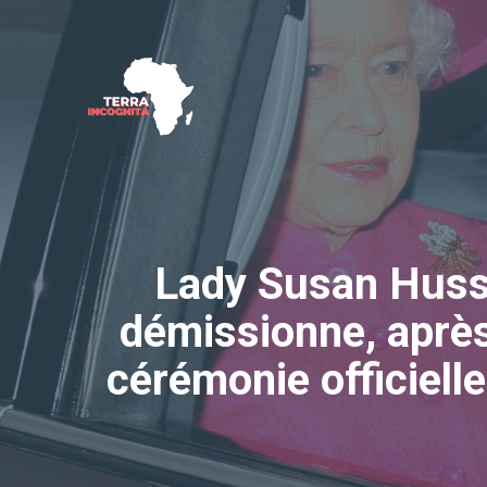
Aller
au
contenu
Lady Susan Husse
démissionne, après
cérémonie officielle