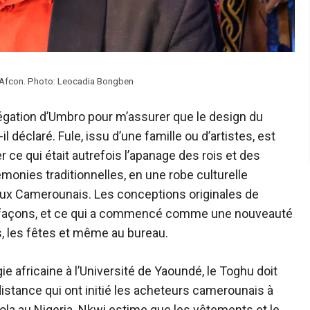
on Afcon. Photo: Leocadia Bongben
délégation d’Umbro pour m’assurer que le design du
il déclaré. Fule, issu d’une famille ou d’artistes, est
ce qui était autrefois l’apanage des rois et des
émonies traditionnelles, en une robe culturelle
eux Camerounais. Les conceptions originales de
 façons, et ce qui a commencé comme une nouveauté
, les fêtes et même au bureau.
e africaine à l’Université de Yaoundé, le Toghu doit
stance qui ont initié les acheteurs camerounais à
Yola au Nigeria. Nkwi estime que les vêtements et le