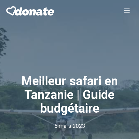
Aller
Me
au
contenu
Meilleur safari en
Tanzanie | Guide
budgétaire
5 mars 2023