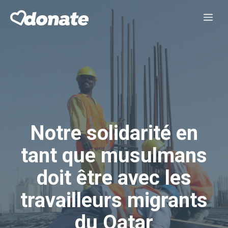
Aller
Me
au
contenu
Notre solidarité en
tant que musulmans
doit être avec les
travailleurs migrants
du Qatar