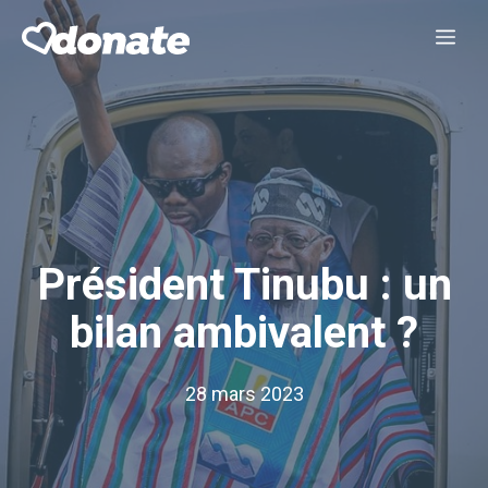
Aller
Me
au
contenu
Président Tinubu : un
bilan ambivalent ?
28 mars 2023