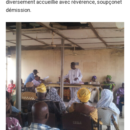
diversement accueillie avec
révérence
,
soupçon
et
démission
.