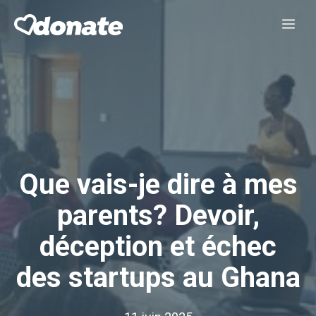
Aller
Me
au
contenu
Que vais-je dire à mes
parents? Devoir,
déception et échec
des startups au Ghana