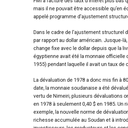
FMI a facturé des taux d'intérêt plus bas 
mais il ne pouvait être accessible qu'en é
appelé programme d'ajustement structure
Dans le cadre de l'ajustement structurel 
par rapport au dollar américain. Jusque-là
change fixe avec le dollar depuis que la liv
égyptienne avait été la monnaie officiell
1955) pendant laquelle il avait un taux de 
La dévaluation de 1978 a donc mis fin à 8
date, la monnaie soudanaise a été déval
vertu de Nimeiri, plusieurs dévaluations on
en 1978 à seulement 0,40 $ en 1985. Un 
exemple, la nouvelle norme de dévaluation 
richesse accumulée au Soudan et à introdui
investisseurs, les producteurs et les c