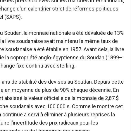
que les prêts soulevés sur les marchés internationaux,
change d'un calendrier strict de réformes politiques
l (SAPS).
du Soudan, la monnaie nationale a été dévaluée de 13%
, la livre soudanaise avait maintenu le même taux de
re soudanaise a été établie en 1957. Avant cela, la livre
e de la copropriété anglo-égyptienne du Soudan (1899–
change fixe continu avec sterling.
0 ans de stabilité des devises au Soudan. Depuis cette
uée en moyenne de plus de 90% chaque décennie. En
t abaissé la valeur officielle de la monnaie de 2,87 $
riche soudanais avec 100 000 s. Comme le montre cet
continue a servi à éliminer à plusieurs reprises la
re l'incertitude des prix radicaux pour les
onsommateurs de l'économie soudanaise.