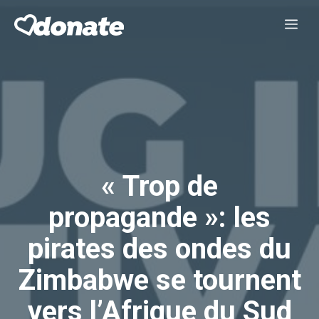
Aller
Me
au
contenu
« Trop de
propagande »: les
pirates des ondes du
Zimbabwe se tournent
vers l’Afrique du Sud