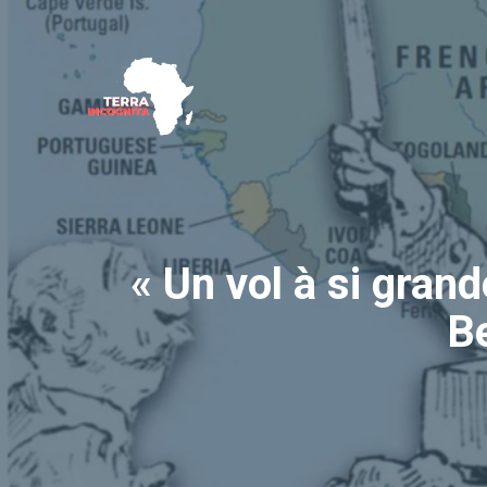
Aller
au
contenu
« Un vol à si gran
Be