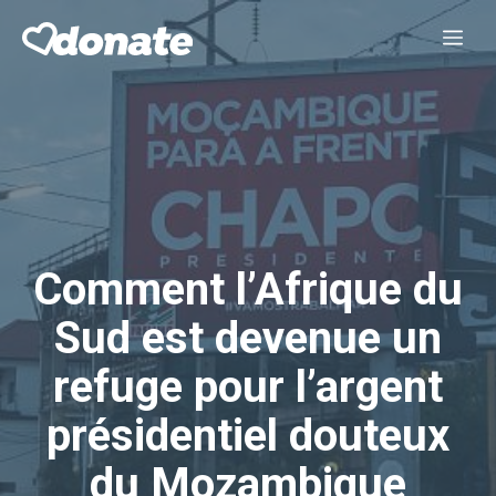
Aller
Me
au
contenu
Comment l’Afrique du
Sud est devenue un
refuge pour l’argent
présidentiel douteux
du Mozambique