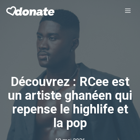
Aller
Me
au
contenu
Découvrez : RCee est
un artiste ghanéen qui
repense le highlife et
la pop