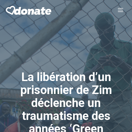
Aller
Me
au
contenu
La libération d’un
prisonnier de Zim
déclenche un
traumatisme des
années ‘Green