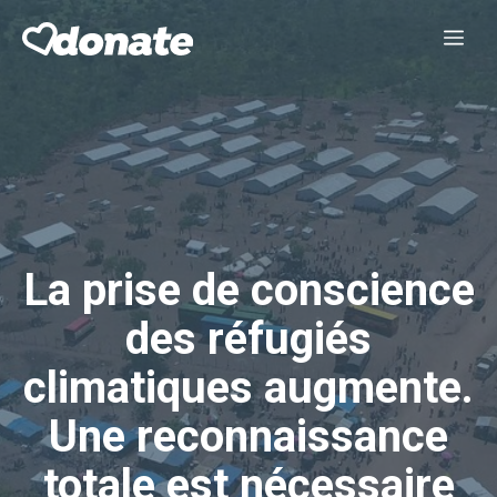
Aller
Me
au
contenu
La prise de conscience
des réfugiés
climatiques augmente.
Une reconnaissance
totale est nécessaire