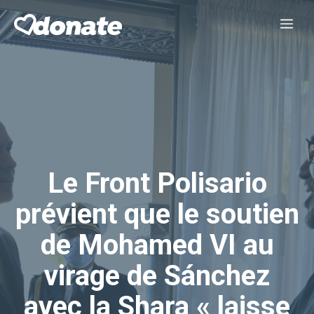
Aller
Me
au
contenu
Le Front Polisario
prévient que le soutien
de Mohamed VI au
virage de Sánchez
avec la Shara « laisse