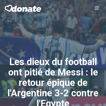
Aller
Me
au
contenu
Les dieux du football
ont pitié de Messi : le
retour épique de
l'Argentine 3-2 contre
l'Egypte