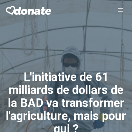
Aller
Me
au
contenu
L'initiative de 61
milliards de dollars de
la BAD va transformer
l'agriculture, mais pour
qui ?