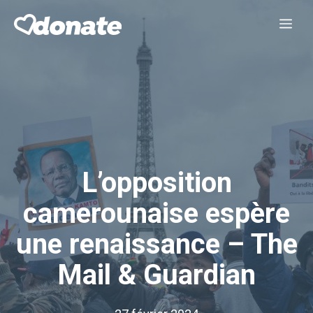
Aller
Me
au
contenu
L’opposition
camerounaise espère
une renaissance – The
Mail & Guardian