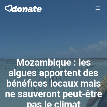
Aller
Me
au
contenu
Mozambique : les
algues apportent des
bénéfices locaux mais
ne sauveront peut-être
pas le climat