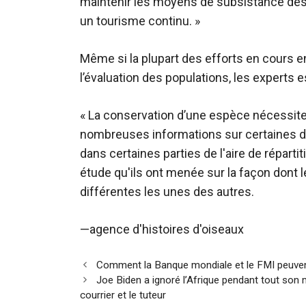
maintenir les moyens de subsistance des
un tourisme continu. »
Même si la plupart des efforts en cours en
l’évaluation des populations, les experts e
« La conservation d’une espèce nécessite 
nombreuses informations sur certaines de
dans certaines parties de l'aire de répartit
étude qu'ils ont menée sur la façon dont
différentes les unes des autres.
—agence d'histoires d'oiseaux
Navigation
Comment la Banque mondiale et le FMI peuvent
des
Joe Biden a ignoré l’Afrique pendant tout son
articles
courrier et le tuteur