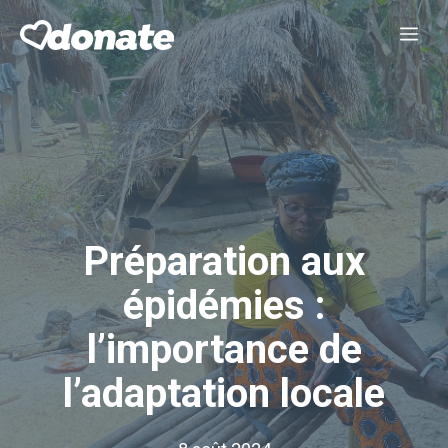
Aller
Me
au
contenu
Préparation aux
épidémies :
l’importance de
l’adaptation locale