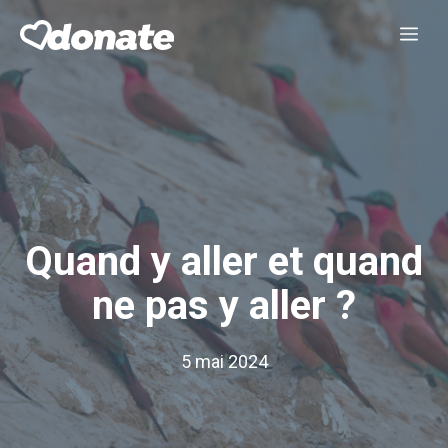
Aller
Me
au
contenu
Quand y aller et quand
ne pas y aller ?
5 mai 2024