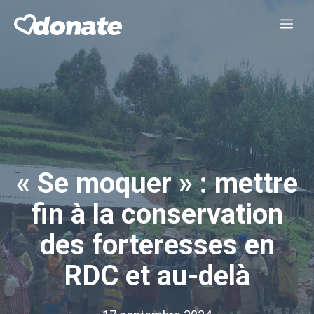
Aller
Me
au
contenu
« Se moquer » : mettre
fin à la conservation
des forteresses en
RDC et au-delà